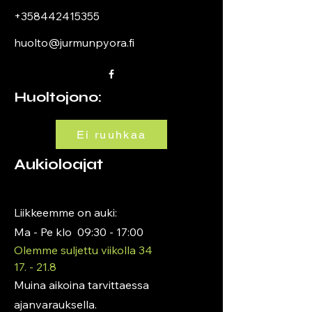
+358442415355
huolto@jurmunpyora.fi
Huoltojono:
Ei ruuhkaa
Aukioloajat
Liikkeemme on auki:
Ma - Pe klo 09:30 - 17:00
Olemme suljettu viikolla 34​
17. - 21.8
Muina aikoina tarvittaessa
ajanvarauksella.