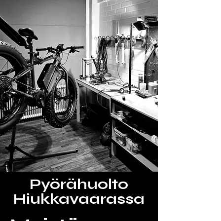
Pyörähuolto
Hiukkavaarassa