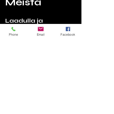
Meistä
Laadulla ja
intohimolla
Phone
Email
Facebook
Jurmun pyörähuolto on
pyöräkorjaamo Vanhassa
Hiukkavaarassa. Tarjoamme
huippuluokan palveluja. Meillä
asiakkaat tunnetaan nimeltä ja
löydämme aina ratkaisun jota sinä
tarvitset.
Huollamme tällä hetkellä Shimanon,
Boschin ja Bafangin järjestelmällä
olevia sähköpyöriä.
Perinteiset eli "luomupyörät"
huollamme merkistä riippumatta!